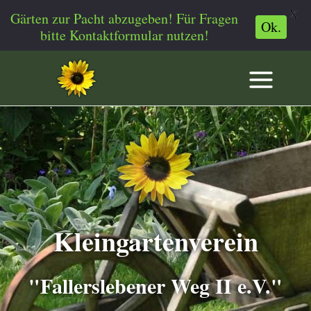
X
Gärten zur Pacht abzugeben! Für Fragen
Ok.
bitte Kontaktformular nutzen!
Zum
Inhalt
springen
Kleingartenverein
"Fallerslebener Weg II e.V."